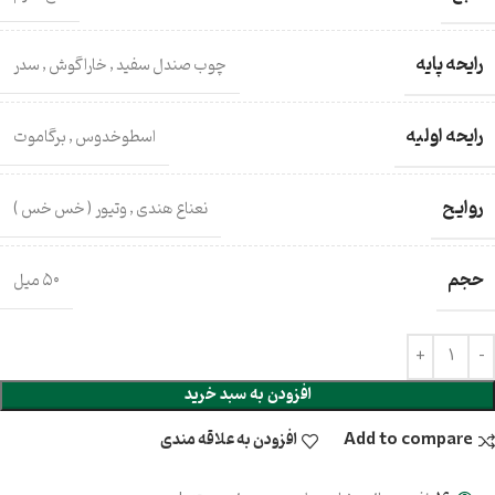
رایحه پایه
چوب صندل سفید
,
خاراگوش
,
سدر
رایحه اولیه
اسطوخدوس
,
برگاموت
روایح
نعناع هندی
,
وتیور ( خس خس )
حجم
۵۰ میل
افزودن به سبد خرید
Add to compare
افزودن به علاقه مندی