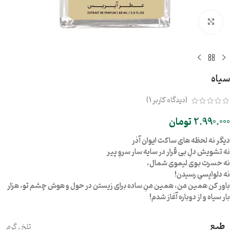
بزرگنمایی تصویر
سیاه
(دیدگاه کاربر
1
)
2.990.000
تومان
دیگر نه لحظه های ساکت ایوان آذر
نه تشویش دلِ بی قرار در سایه سار سروِ پیر
نه حسرت بوی لیموی شمال،
نه دلواپسیِ رسیدن!
باور کن همین من، همین منِ ساده برای زیستن در حول و هوش چشم تو، هزار
بار سیاه و از دوباره آغاز شدم!
طبع
تلخ
,
گرم