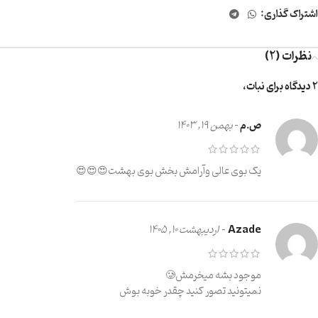
اشتراک گذاری:
نظرات (2)
2 دیدگاه برای
نبات،
ص.م
–
بهمن 19, 1403
یک بوی عالی وآرامش بخش بوی بهشت😍😍😍
Azade
–
اردیبهشت 10, 1405
موجود بشه میخرمش🥲
نمیتونید تصور کنید چقدر خوبه بوش