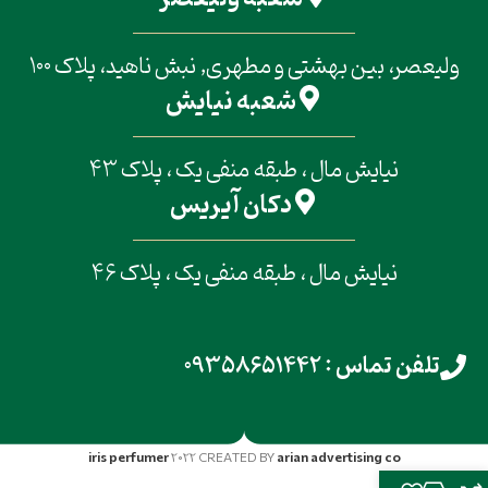
ولیعصر، بین بهشتی و مطهری, نبش ناهید، پلاک 100
شعبه نیایش
نیایش مال ، طبقه منفی یک ، پلاک 43
دکان آیریس
نیایش مال ، طبقه منفی یک ، پلاک 46
تلفن تماس : 09358651442
iris perfumer
2022 CREATED BY
arian advertising co