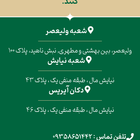
کنند.
شعبه ولیعصر
ولیعصر، بین بهشتی و مطهری, نبش ناهید، پلاک 100
شعبه نیایش
نیایش مال ، طبقه منفی یک ، پلاک 43
دکان آیریس
نیایش مال ، طبقه منفی یک ، پلاک 46
تلفن تماس : 09358651442