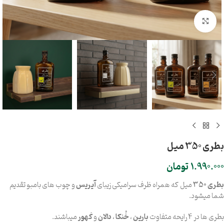
بزرگنمایی تصویر
بطری 350 میل
1.990.000
تومان
بطری
350
میل که همراه ظرف سرامیکی زیبای
آیریس
و چوب های بامبو تقدیم
شما میشود.
بطری ها در 4 رایحه متفاوت
بارین
،
خُنکا
،
دالان
و
کَهور
میباشند.