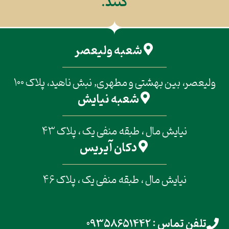
کنند.
شعبه ولیعصر
ولیعصر، بین بهشتی و مطهری, نبش ناهید، پلاک 100
شعبه نیایش
نیایش مال ، طبقه منفی یک ، پلاک 43
دکان آیریس
نیایش مال ، طبقه منفی یک ، پلاک 46
تلفن تماس : 09358651442