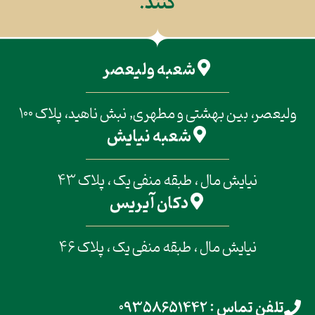
کنند.
شعبه ولیعصر
ولیعصر، بین بهشتی و مطهری, نبش ناهید، پلاک 100
شعبه نیایش
نیایش مال ، طبقه منفی یک ، پلاک 43
دکان آیریس
نیایش مال ، طبقه منفی یک ، پلاک 46
تلفن تماس : 09358651442