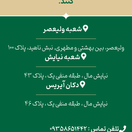
کنند.
شعبه ولیعصر
ولیعصر، بین بهشتی و مطهری, نبش ناهید، پلاک 100
شعبه نیایش
نیایش مال ، طبقه منفی یک ، پلاک 43
دکان آیریس
نیایش مال ، طبقه منفی یک ، پلاک 46
تلفن تماس : 09358651442