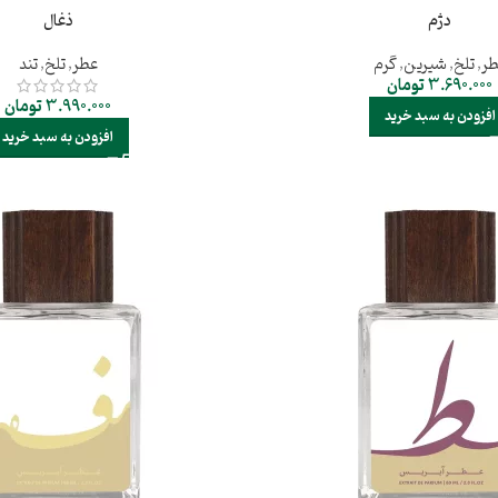
دژم
ذغال
ر
,
تلخ
,
شیرین
,
گرم
عطر
,
تلخ
,
تند
3.690.000
تومان
3.990.000
تومان
افزودن به سبد خرید
افزودن به سبد خرید