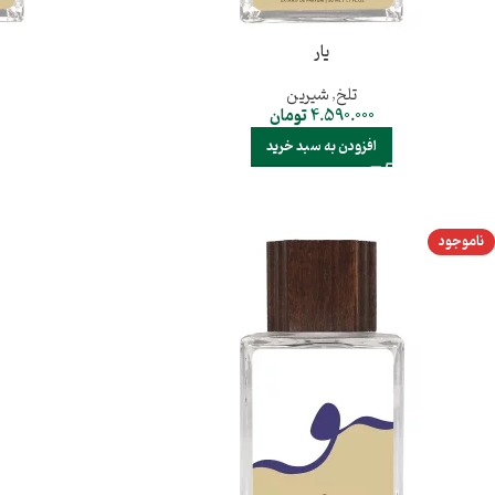
یار
تلخ
,
شیرین
4.590.000
تومان
افزودن به سبد خرید
ناموجود