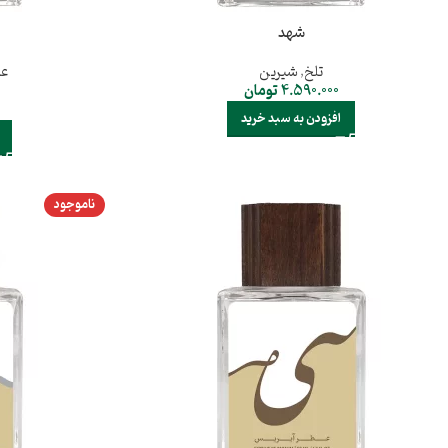
شهد
تلخ
,
شیرین
عط
4.590.000
تومان
افزودن به سبد خرید
ناموجود