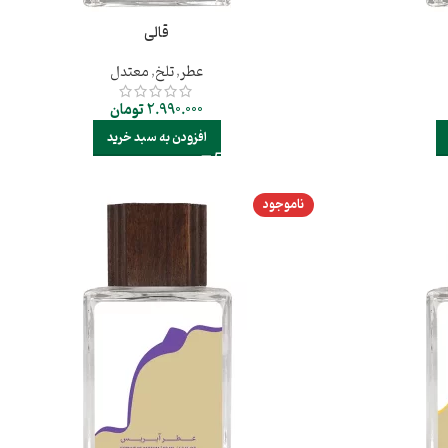
قالی
عطر
,
تلخ
,
معتدل
2.990.000
تومان
افزودن به سبد خرید
ناموجود