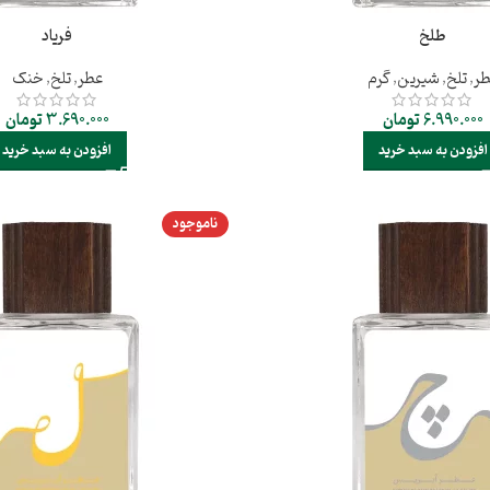
طلخ
فریاد
ر
,
تلخ
,
شیرین
,
گرم
عطر
,
تلخ
,
خنک
6.990.000
تومان
3.690.000
تومان
افزودن به سبد خرید
افزودن به سبد خرید
ناموجود