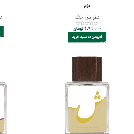
بزم
عطر
,
تلخ
,
خنک
عط
2.990.000
تومان
افزودن به سبد خرید