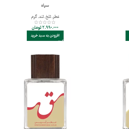
سیاه
عطر
,
تلخ
,
تند
,
گرم
2.990.000
تومان
افزودن به سبد خرید