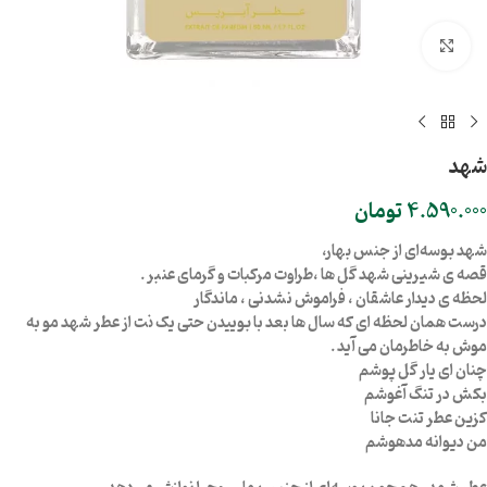
بزرگنمایی تصویر
شهد
4.590.000
تومان
شهد بوسه‌ای از جنس بهار،
قصه ی شیرینی شهد گل ها ،طراوت مرکبات و گرمای عنبر .
لحظه ی دیدار عاشقان ، فراموش نشدنی ، ماندگار
درست همان لحظه ای که سال ها بعد با بوییدن حتی یک نت از عطر شهد مو به
موش به خاطرمان می آید .
چنان ای یار گل پوشم
بکش در تنگ آغوشم
کزین عطر تنت جانا
من دیوانه مدهوشم