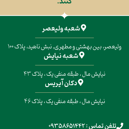
کنند.
شعبه ولیعصر
ولیعصر، بین بهشتی و مطهری, نبش ناهید، پلاک 100
شعبه نیایش
نیایش مال ، طبقه منفی یک ، پلاک 43
دکان آیریس
نیایش مال ، طبقه منفی یک ، پلاک 46
تلفن تماس : 09358651442