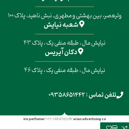
ولیعصر، بین بهشتی و مطهری, نبش ناهید، پلاک 100
شعبه نیایش
نیایش مال ، طبقه منفی یک ، پلاک 43
دکان آیریس
نیایش مال ، طبقه منفی یک ، پلاک 46
تلفن تماس : 09358651442
iris perfumer
2022 CREATED BY
arian advertising co